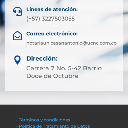
Líneas de atención:

(+57) 3227503055
Correo electrónico:

notariaunicasanantonio@ucnc.com.co
Dirección:

Carrera 7 No. 5-42 Barrio
Doce de Octubre
• Términos y condiciones
• Política de Tratamiento de Datos