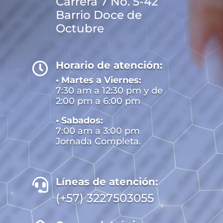
Carrera 7 No. 5-42
Barrio Doce de
Octubre
Horario de atención:

• Martes a Viernes:
7:30 am a 12:30 pm y de
2:00 pm a 6:00 pm
• Sabados:
7:00 am a 3:00 pm
Jornada Completa.
Líneas de atención:

(+57) 3227503055