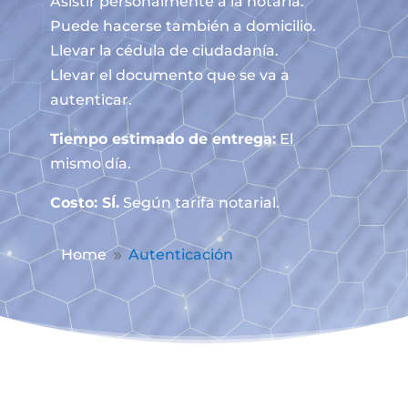
Asistir personalmente a la notaría.
Puede hacerse también a domicilio.
Llevar la cédula de ciudadanía.
Llevar el documento que se va a
autenticar.
Tiempo estimado de entrega:
El
mismo día.
Costo: SÍ.
Según tarifa notarial.
Home
Autenticación
9