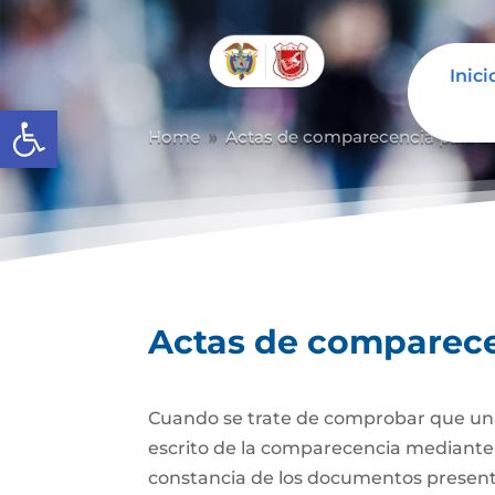
Inici
Abrir barra de herramientas
Home
Actas de comparecencia para ot
9
Actas de comparecen
Cuando se trate de comprobar que una 
escrito de la comparecencia mediante ac
constancia de los documentos presen