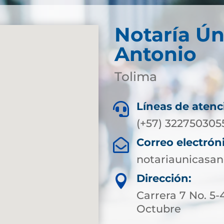
Notaría Ún
Antonio
Tolima
Líneas de atenc

(+57) 322750305
Correo electrón

notariaunicasa
Dirección:

Carrera 7 No. 5-
Octubre