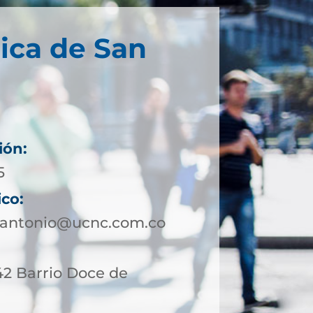
ica de San
ión:
5
ico:
nantonio@ucnc.com.co
42 Barrio Doce de