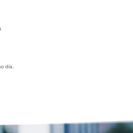
s
mo día.