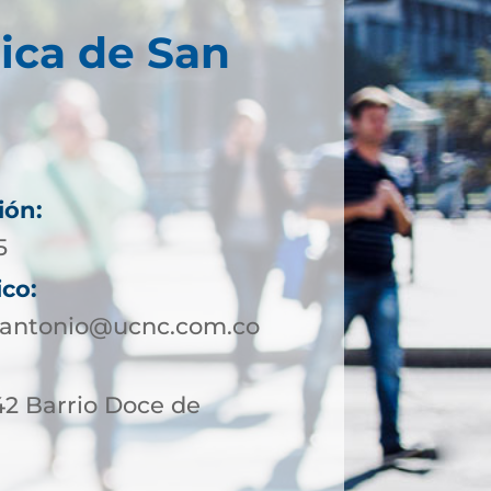
ica de San
ión:
5
ico:
nantonio@ucnc.com.co
42 Barrio Doce de