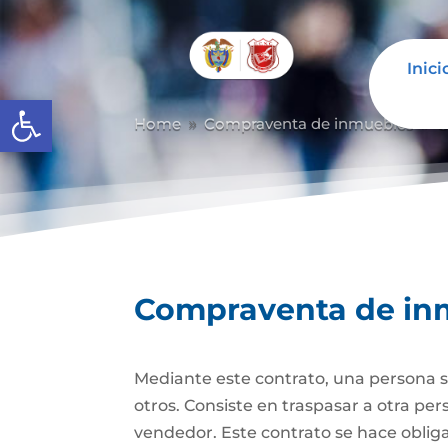
Inici
Abrir barra de herramientas
Home
Compraventa de inmuebles
C
9
9
Compraventa de in
Mediante este contrato, una persona se
otros. Consiste en traspasar a otra p
vendedor. Este contrato se hace obli