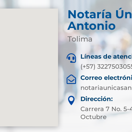
Notaría Ún
Antonio
Tolima
Líneas de atenc

(+57) 322750305
Correo electrón

notariaunicasa
Dirección:

Carrera 7 No. 5-
Octubre