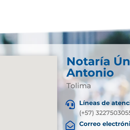
Notaría Ún
Antonio
Tolima
Líneas de atenc

(+57) 322750305
Correo electrón
