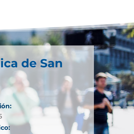
ica de San
ión:
5
ico: