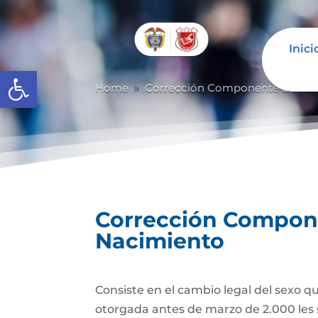
Inici
Abrir barra de herramientas
Home
Corrección Componente De Iden
9
Corrección Componen
Nacimiento
Consiste en el cambio legal del sexo q
otorgada antes de marzo de 2.000 les 