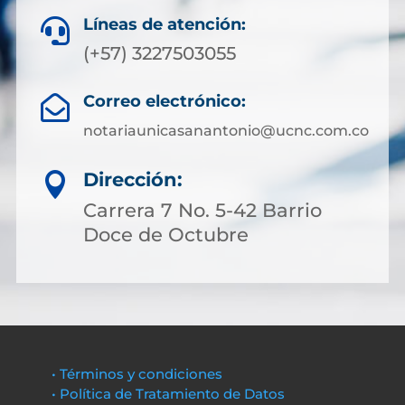
Líneas de atención:

(+57) 3227503055
Correo electrónico:

notariaunicasanantonio@ucnc.com.co
Dirección:

Carrera 7 No. 5-42 Barrio
Doce de Octubre
• Términos y condiciones
• Política de Tratamiento de Datos