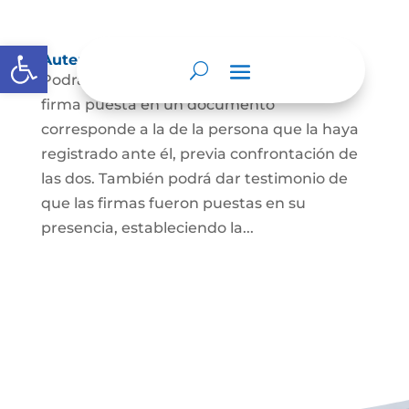
Abrir barra de herramientas
Autenticación de Firma
Podrá dar testimonio escrito de que la
firma puesta en un documento
corresponde a la de la persona que la haya
registrado ante él, previa confrontación de
las dos. También podrá dar testimonio de
que las firmas fueron puestas en su
presencia, estableciendo la...