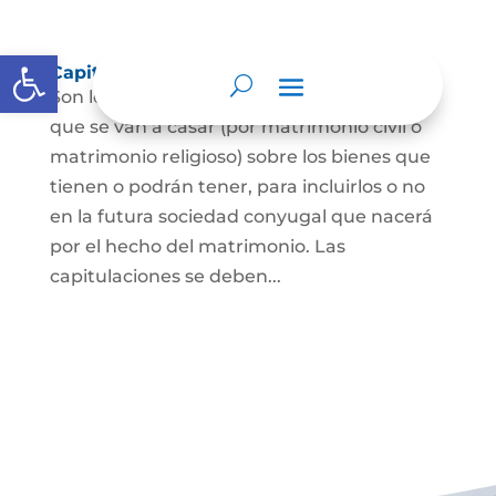
Abrir barra de herramientas
Capitulaciones Matrimoniales
Son los acuerdos que hacen las personas
que se van a casar (por matrimonio civil o
matrimonio religioso) sobre los bienes que
tienen o podrán tener, para incluirlos o no
en la futura sociedad conyugal que nacerá
por el hecho del matrimonio. Las
capitulaciones se deben...