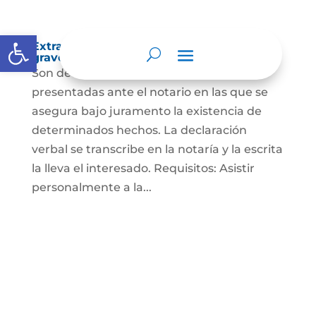
Abrir barra de herramientas
Extra-proceso o declaración bajo la
gravedad de juramento
Son declaraciones verbales o escritas
presentadas ante el notario en las que se
asegura bajo juramento la existencia de
determinados hechos. La declaración
verbal se transcribe en la notaría y la escrita
la lleva el interesado. Requisitos: Asistir
personalmente a la...