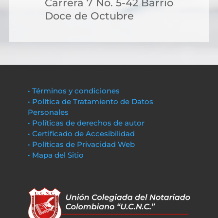
Carrera 7 No. 5-42 Barrio
Doce de Octubre
• Términos y condiciones
• Política de Tratamiento de Datos
Personales
• Políticas de derechos de autor
• Certificado de Accesibilidad
• Políticas de Privacidad Web
• Mapa del Sitio