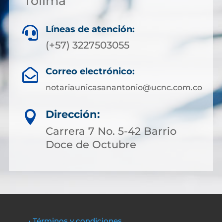
Tolima
Líneas de atención:

(+57) 3227503055
Correo electrónico:

notariaunicasanantonio@ucnc.com.co
Dirección:

Carrera 7 No. 5-42 Barrio
Doce de Octubre
• Términos y condiciones