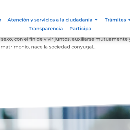
o
Atención y servicios a la ciudadanía
Trámites
Transparencia
Participa
 juez o notario, por el cual se unen legalmente un ho
exo, con el fin de vivir juntos, auxiliarse mutuamente 
l matrimonio, nace la sociedad conyugal...