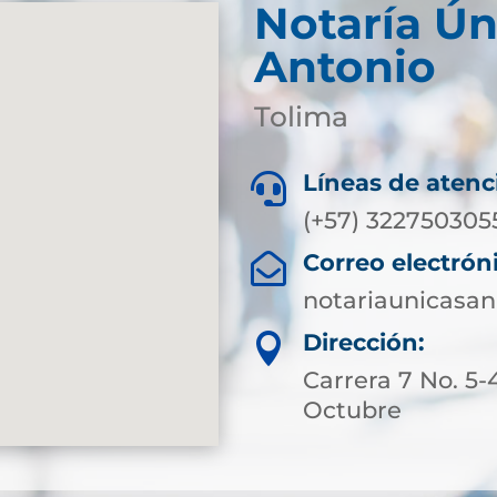
Notaría Ún
Antonio
Tolima
Líneas de atenc

(+57) 322750305
Correo electrón

notariaunicasa
Dirección:

Carrera 7 No. 5-
Octubre