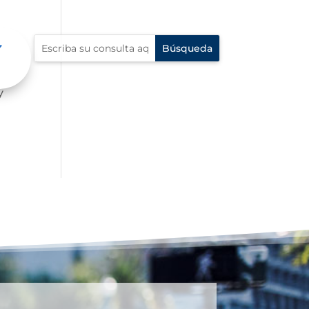
mbre
y