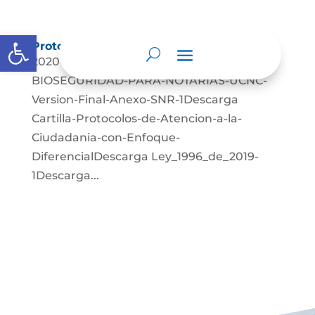
Abrir barra de herramientas
Protocolos de Atención
2020-08-21-PROTOCOLO-DE-
BIOSEGURIDAD-PARA-NOTARIAS-UCNC-
Version-Final-Anexo-SNR-1Descarga
Cartilla-Protocolos-de-Atencion-a-la-
Ciudadania-con-Enfoque-
DiferencialDescarga Ley_1996_de_2019-
1Descarga...