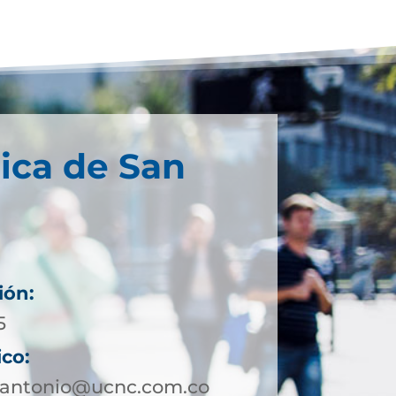
ica de San
ión:
5
ico:
nantonio@ucnc.com.co