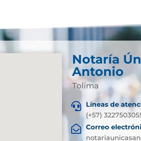
Notaría Ún
Antonio
Tolima
Líneas de atenc

(+57) 322750305
Correo electrón

notariaunicasa