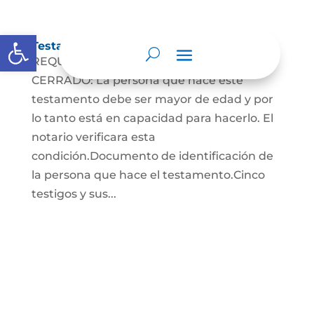
Abrir barra de herramientas
Testamento Cerrado
REQUISITOS PARA EL TESTAMENTO
CERRADO: La persona que hace este
testamento debe ser mayor de edad y por
lo tanto está en capacidad para hacerlo. El
notario verificara esta
condición.Documento de identificación de
la persona que hace el testamento.Cinco
testigos y sus...